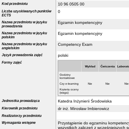
Kod przedmiotu
10 96 0505 00
Liczba uzyskiwanych punktów
0
ECTS
Nazwa przedmiotu w języku
Egzamin kompetencyjny
prowadzenia
Nazwa przedmiotu w języku
Egzamin kompetencyjny
polskim
Nazwa przedmiotu w języku
Competency Exam
angielskim
Język prowadzenia zajęć
polski
Formy zajęć
Wykład
Ćwiczenia
Laborat
Godziny
kontaktowe
Czy e-learning
Nie
Nie
Nie
Kryteria oceny
(waga)
Jednostka prowadząca
Katedra Inżynierii Środowiska
Kierownik przedmiotu
dr inż. Mirosław Imbierowicz
Realizatorzy przedmiotu
Wymagania wstępne
Przystąpienie do egzaminu kompetenc
wszystkich zaliczeń z wcześniejszych