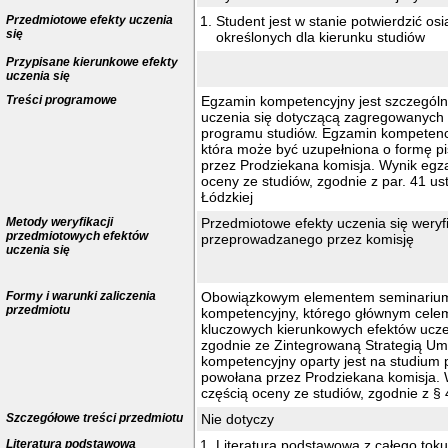
Przedmiotowe efekty uczenia
Student jest w stanie potwierdzić os
się
określonych dla kierunku studiów
Przypisane kierunkowe efekty
uczenia się
Treści programowe
Egzamin kompetencyjny jest szczególn
uczenia się dotyczącą zagregowanych 
programu studiów. Egzamin kompetency
która może być uzupełniona o formę 
przez Prodziekana komisja. Wynik egz
oceny ze studiów, zgodnie z par. 41 us
Łódzkiej
Metody weryfikacji
Przedmiotowe efekty uczenia się weryf
przedmiotowych efektów
przeprowadzanego przez komisję

uczenia się
Formy i warunki zaliczenia
Obowiązkowym elementem seminarium
przedmiotu
kompetencyjny, którego głównym celem 
kluczowych kierunkowych efektów uczeni
zgodnie ze Zintegrowaną Strategią Um
kompetencyjny oparty jest na studium
powołana przez Prodziekana komisja. 
częścią oceny ze studiów, zgodnie z § 
Szczegółowe treści przedmiotu
Nie dotyczy
Literatura podstawowa
Literatura podstawowa z całego toku