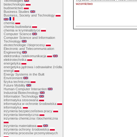
Technologies
wzornictwo
biotechnologia
budownictwo
Business Studies
Business, Society and Technology
chemia
chemia budowlana
chemia w kryminalistyce
Computer Science
Computer Science and Information
Technology
ekotechnologie i bioprocesy
Electronic and Telecommunication
Engineering
elektronika i telekomunikacja
elektrotechnika
energetyka
energetyka jądrowa i odnawialne źródła
energii
Energy Systems in the Built
Environment
fizyka techniczna
Future Mobility
Human-Computer Interaction
Industrial Biotechnology
Information Technology
informatyka stosowana
informatyka w ochronie środowiska
informatyka.
inżynieria bezpieczeństwa pracy
inżynieria biomedyczna
inżynieria chemiczna i biochemiczna
inżynieria materiałowa
inżynieria ochrony środowiska
inżynieria procesów przemysłowych