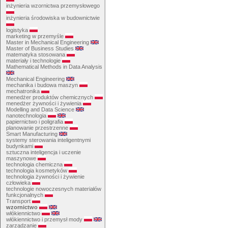
inżynieria wzornictwa przemysłowego
inżynieria środowiska w budownictwie
logistyka
marketing w przemyśle
Master in Mechanical Engineering
Master of Business Studies
matematyka stosowana
materiały i technologie
Mathematical Methods in Data Analysis
Mechanical Engineering
mechanika i budowa maszyn
mechatronika
menedżer produktów chemicznych
menedżer żywności i żywienia
Modelling and Data Science
nanotechnologia
papiernictwo i poligrafia
planowanie przestrzenne
Smart Manufacturing
systemy sterowania inteligentnymi
budynkami
sztuczna inteligencja i uczenie
maszynowe
technologia chemiczna
technologia kosmetyków
technologia żywności i żywienie
człowieka
technologie nowoczesnych materiałów
funkcjonalnych
Transport
wzornictwo
włókiennictwo
włókiennictwo i przemysł mody
zarządzanie