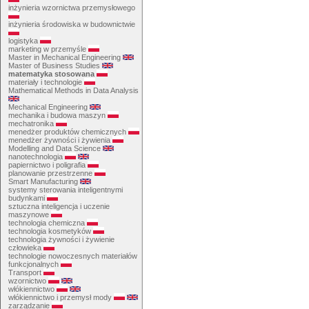
inżynieria wzornictwa przemysłowego
inżynieria środowiska w budownictwie
logistyka
marketing w przemyśle
Master in Mechanical Engineering
Master of Business Studies
matematyka stosowana
materiały i technologie
Mathematical Methods in Data Analysis
Mechanical Engineering
mechanika i budowa maszyn
mechatronika
menedżer produktów chemicznych
menedżer żywności i żywienia
Modelling and Data Science
nanotechnologia
papiernictwo i poligrafia
planowanie przestrzenne
Smart Manufacturing
systemy sterowania inteligentnymi
budynkami
sztuczna inteligencja i uczenie
maszynowe
technologia chemiczna
technologia kosmetyków
technologia żywności i żywienie
człowieka
technologie nowoczesnych materiałów
funkcjonalnych
Transport
wzornictwo
włókiennictwo
włókiennictwo i przemysł mody
zarządzanie