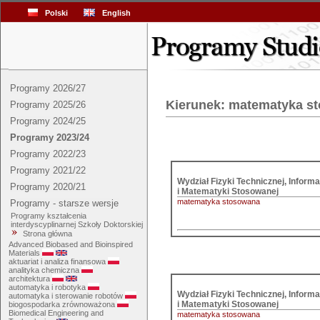
Polski
English
Programy 2026/27
Kierunek: matematyka s
Programy 2025/26
Programy 2024/25
Programy 2023/24
Programy 2022/23
Programy 2021/22
Wydział Fizyki Technicznej, Informat
Programy 2020/21
i Matematyki Stosowanej
matematyka stosowana
Programy - starsze wersje
Programy kształcenia
interdyscyplinarnej Szkoły Doktorskiej
Strona główna
Advanced Biobased and Bioinspired
Materials
aktuariat i analiza finansowa
analityka chemiczna
architektura
automatyka i robotyka
Wydział Fizyki Technicznej, Informat
automatyka i sterowanie robotów
i Matematyki Stosowanej
biogospodarka zrównoważona
Biomedical Engineering and
matematyka stosowana