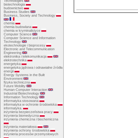
Technologies
biotechnologia
budownictwo
Business Studies
Business, Society and Technology
chemia
chemia budowlana
chemia w kryminalistyce
Computer Science
Computer Science and Information
Technology
ekotechnologie i bioprocesy
Electronic and Telecommunication
Engineering
elektronika i telekomunikacja
elektrotechnika
energetyka
energetyka jądrowa i odnawialne źródła
energii
Energy Systems in the Built
Environment
fizyka techniczna
Future Mobility
Human-Computer Interaction
Industrial Biotechnology
Information Technology
informatyka stosowana
informatyka w ochronie środowiska
informatyka.
inżynieria bezpieczeństwa pracy
inżynieria biomedyczna
inżynieria chemiczna i biochemiczna
inżynieria materiałowa
inżynieria ochrony środowiska
inżynieria procesów przemysłowych