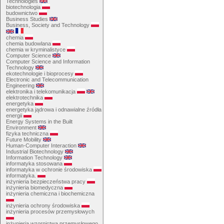
Technologies
biotechnologia
budownictwo
Business Studies
Business, Society and Technology
chemia
chemia budowlana
chemia w kryminalistyce
Computer Science
Computer Science and Information
Technology
ekotechnologie i bioprocesy
Electronic and Telecommunication
Engineering
elektronika i telekomunikacja
elektrotechnika
energetyka
energetyka jądrowa i odnawialne źródła
energii
Energy Systems in the Built
Environment
fizyka techniczna
Future Mobility
Human-Computer Interaction
Industrial Biotechnology
Information Technology
informatyka stosowana
informatyka w ochronie środowiska
informatyka.
inżynieria bezpieczeństwa pracy
inżynieria biomedyczna
inżynieria chemiczna i biochemiczna
inżynieria ochrony środowiska
inżynieria procesów przemysłowych
inżynieria wzornictwa przemysłowego