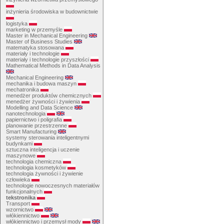
inżynieria środowiska w budownictwie
logistyka
marketing w przemyśle
Master in Mechanical Engineering
Master of Business Studies
matematyka stosowana
materiały i technologie
materiały i technologie przyszłości
Mathematical Methods in Data Analysis
Mechanical Engineering
mechanika i budowa maszyn
mechatronika
menedżer produktów chemicznych
menedżer żywności i żywienia
Modelling and Data Science
nanotechnologia
papiernictwo i poligrafia
planowanie przestrzenne
Smart Manufacturing
systemy sterowania inteligentnymi
budynkami
sztuczna inteligencja i uczenie
maszynowe
technologia chemiczna
technologia kosmetyków
technologia żywności i żywienie
człowieka
technologie nowoczesnych materiałów
funkcjonalnych
tekstronika
Transport
wzornictwo
włókiennictwo
włókiennictwo i przemysł mody