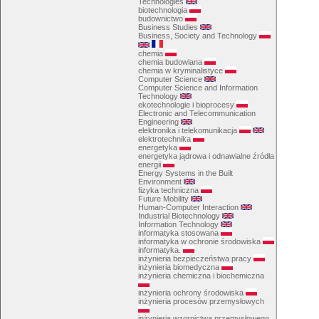
Technologies
biotechnologia
budownictwo
Business Studies
Business, Society and Technology
chemia
chemia budowlana
chemia w kryminalistyce
Computer Science
Computer Science and Information
Technology
ekotechnologie i bioprocesy
Electronic and Telecommunication
Engineering
elektronika i telekomunikacja
elektrotechnika
energetyka
energetyka jądrowa i odnawialne źródła
energii
Energy Systems in the Built
Environment
fizyka techniczna
Future Mobility
Human-Computer Interaction
Industrial Biotechnology
Information Technology
informatyka stosowana
informatyka w ochronie środowiska
informatyka.
inżynieria bezpieczeństwa pracy
inżynieria biomedyczna
inżynieria chemiczna i biochemiczna
inżynieria ochrony środowiska
inżynieria procesów przemysłowych
inżynieria wzornictwa przemysłowego