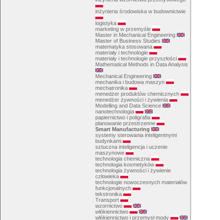
inżynieria środowiska w budownictwie
logistyka
marketing w przemyśle
Master in Mechanical Engineering
Master of Business Studies
matematyka stosowana
materiały i technologie
materiały i technologie przyszłości
Mathematical Methods in Data Analysis
Mechanical Engineering
mechanika i budowa maszyn
mechatronika
menedżer produktów chemicznych
menedżer żywności i żywienia
Modelling and Data Science
nanotechnologia
papiernictwo i poligrafia
planowanie przestrzenne
Smart Manufacturing
systemy sterowania inteligentnymi
budynkami
sztuczna inteligencja i uczenie
maszynowe
technologia chemiczna
technologia kosmetyków
technologia żywności i żywienie
człowieka
technologie nowoczesnych materiałów
funkcjonalnych
tekstronika
Transport
wzornictwo
włókiennictwo
włókiennictwo i przemysł mody