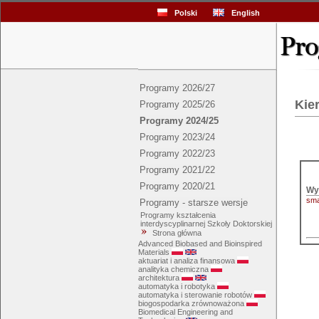
Polski
English
Programy 2026/27
Kie
Programy 2025/26
Programy 2024/25
Programy 2023/24
Programy 2022/23
Programy 2021/22
Programy 2020/21
sma
Programy - starsze wersje
Programy kształcenia
interdyscyplinarnej Szkoły Doktorskiej
Strona główna
Advanced Biobased and Bioinspired
Materials
aktuariat i analiza finansowa
analityka chemiczna
architektura
automatyka i robotyka
automatyka i sterowanie robotów
biogospodarka zrównoważona
Biomedical Engineering and