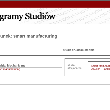
runek: smart manufacturing
studia drugiego stopnia
studia
Smart Manufactu
stacjonarne
2023/24 - j.angie
rt manufacturing