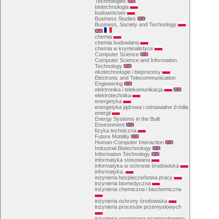
Technologies
biotechnologia
budownictwo
Business Studies
Business, Society and Technology
chemia
chemia budowlana
chemia w kryminalistyce
Computer Science
Computer Science and Information
Technology
ekotechnologie i bioprocesy
Electronic and Telecommunication
Engineering
elektronika i telekomunikacja
elektrotechnika
energetyka
energetyka jądrowa i odnawialne źródła
energii
Energy Systems in the Built
Environment
fizyka techniczna
Future Mobility
Human-Computer Interaction
Industrial Biotechnology
Information Technology
informatyka stosowana
informatyka w ochronie środowiska
informatyka.
inżynieria bezpieczeństwa pracy
inżynieria biomedyczna
inżynieria chemiczna i biochemiczna
inżynieria ochrony środowiska
inżynieria procesów przemysłowych
inżynieria wzornictwa przemysłowego