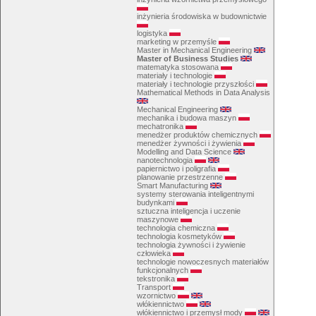
inżynieria środowiska w budownictwie
logistyka
marketing w przemyśle
Master in Mechanical Engineering
Master of Business Studies
matematyka stosowana
materiały i technologie
materiały i technologie przyszłości
Mathematical Methods in Data Analysis
Mechanical Engineering
mechanika i budowa maszyn
mechatronika
menedżer produktów chemicznych
menedżer żywności i żywienia
Modelling and Data Science
nanotechnologia
papiernictwo i poligrafia
planowanie przestrzenne
Smart Manufacturing
systemy sterowania inteligentnymi
budynkami
sztuczna inteligencja i uczenie
maszynowe
technologia chemiczna
technologia kosmetyków
technologia żywności i żywienie
człowieka
technologie nowoczesnych materiałów
funkcjonalnych
tekstronika
Transport
wzornictwo
włókiennictwo
włókiennictwo i przemysł mody