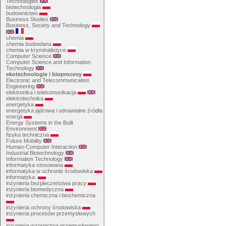
Technologies
biotechnologia
budownictwo
Business Studies
Business, Society and Technology
chemia
chemia budowlana
chemia w kryminalistyce
Computer Science
Computer Science and Information
Technology
ekotechnologie i bioprocesy
Electronic and Telecommunication
Engineering
elektronika i telekomunikacja
elektrotechnika
energetyka
energetyka jądrowa i odnawialne źródła
energii
Energy Systems in the Built
Environment
fizyka techniczna
Future Mobility
Human-Computer Interaction
Industrial Biotechnology
Information Technology
informatyka stosowana
informatyka w ochronie środowiska
informatyka.
inżynieria bezpieczeństwa pracy
inżynieria biomedyczna
inżynieria chemiczna i biochemiczna
inżynieria ochrony środowiska
inżynieria procesów przemysłowych
inżynieria wzornictwa przemysłowego