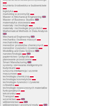
inżynieria środowiska w budownictwie
logistyka
marketing w przemyśle
Master in Mechanical Engineering
Master of Business Studies
matematyka stosowana
materiały i technologie
materiały i technologie przyszłości
Mathematical Methods in Data Analysis
Mechanical Engineering
mechanika i budowa maszyn
mechatronika
menedżer produktów chemicznych
menedżer żywności i żywienia
Modelling and Data Science
nanotechnologia
papiernictwo i poligrafia
planowanie przestrzenne
Smart Manufacturing
systemy sterowania inteligentnymi
budynkami
sztuczna inteligencja i uczenie
maszynowe
technologia chemiczna
technologia kosmetyków
technologia żywności i żywienie
człowieka
technologie nowoczesnych materiałów
funkcjonalnych
tekstronika
Transport
wzornictwo
włókiennictwo
włókiennictwo i przemysł mody