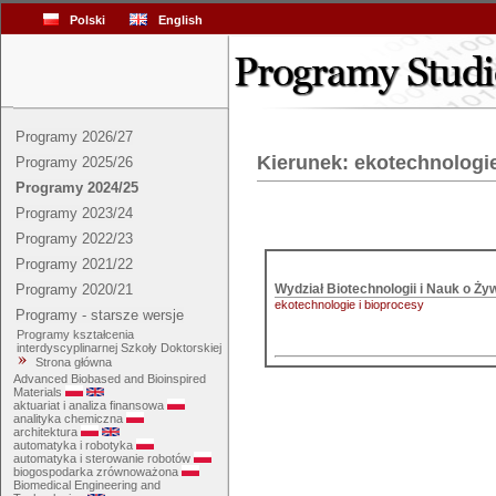
Polski
English
Programy 2026/27
Kierunek: ekotechnologie
Programy 2025/26
Programy 2024/25
Programy 2023/24
Programy 2022/23
Programy 2021/22
Programy 2020/21
ekotechnologie i bioprocesy
Programy - starsze wersje
Programy kształcenia
interdyscyplinarnej Szkoły Doktorskiej
Strona główna
Advanced Biobased and Bioinspired
Materials
aktuariat i analiza finansowa
analityka chemiczna
architektura
automatyka i robotyka
automatyka i sterowanie robotów
biogospodarka zrównoważona
Biomedical Engineering and