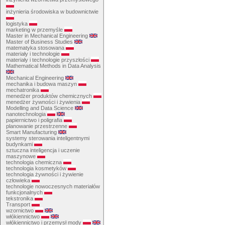
inżynieria środowiska w budownictwie
logistyka
marketing w przemyśle
Master in Mechanical Engineering
Master of Business Studies
matematyka stosowana
materiały i technologie
materiały i technologie przyszłości
Mathematical Methods in Data Analysis
Mechanical Engineering
mechanika i budowa maszyn
mechatronika
menedżer produktów chemicznych
menedżer żywności i żywienia
Modelling and Data Science
nanotechnologia
papiernictwo i poligrafia
planowanie przestrzenne
Smart Manufacturing
systemy sterowania inteligentnymi
budynkami
sztuczna inteligencja i uczenie
maszynowe
technologia chemiczna
technologia kosmetyków
technologia żywności i żywienie
człowieka
technologie nowoczesnych materiałów
funkcjonalnych
tekstronika
Transport
wzornictwo
włókiennictwo
włókiennictwo i przemysł mody