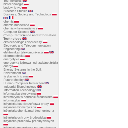
Technologies
biotechnologia
budownictwo
Business Studies
Business, Society and Technology
chemia
chemia budowlana
chemia w kryminalistyce
Computer Science
Computer Science and Information
Technology
ekotechnologie i bioprocesy
Electronic and Telecommunication
Engineering
elektronika i telekomunikacja
elektrotechnika
energetyka
energetyka jądrowa i odnawialne źródła
energii
Energy Systems in the Built
Environment
fizyka techniczna
Future Mobility
Human-Computer Interaction
Industrial Biotechnology
Information Technology
informatyka stosowana
informatyka w ochronie środowiska
informatyka.
inżynieria bezpieczeństwa pracy
inżynieria biomedyczna
inżynieria chemiczna i biochemiczna
inżynieria ochrony środowiska
inżynieria procesów przemysłowych
inżynieria wzornictwa przemysłowego