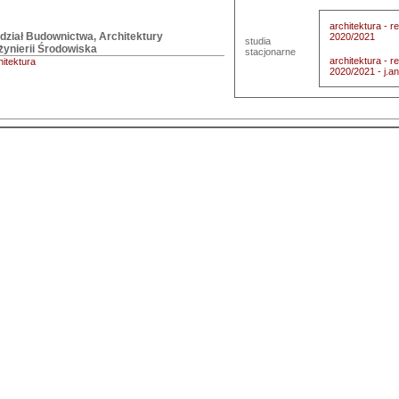
architektura - 
ział Budownictwa, Architektury

2020/2021
studia
nżynierii Środowiska
stacjonarne
architektura - 
hitektura
2020/2021 - j.an