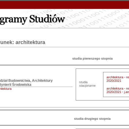
runek: architektura
studia pierwszego stopnia
architektura - 
ział Budownictwa, Architektury

2020/2021
studia
nżynierii Środowiska
stacjonarne
architektura - 
hitektura
2020/2021 - j.an
studia drugiego stopnia