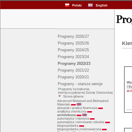
Polski
English
Programy 2026/27
Kie
Programy 2025/26
Programy 2024/25
Programy 2023/24
Programy 2022/23
Programy 2021/22
Programy 2020/21
Wyd
Programy - starsze wersje
i I
Programy kształcenia
arc
interdyscyplinarnej Szkoły Doktorskiej
Strona główna
Advanced Biobased and Bioinspired
Materials
aktuariat i analiza finansowa
analityka chemiczna
architektura
automatyka i robotyka
automatyka i sterowanie robotów
biogospodarka
biogospodarka zrównoważona