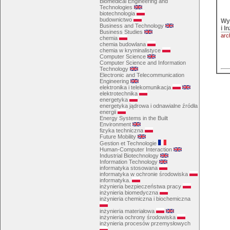
Biomedical Engineering and
Technologies
biotechnologia
budownictwo
Wyd
Business and Technology
i I
Business Studies
arc
chemia
chemia budowlana
chemia w kryminalistyce
Computer Science
Computer Science and Information
Technology
Electronic and Telecommunication
Engineering
elektronika i telekomunikacja
elektrotechnika
energetyka
energetyka jądrowa i odnawialne źródła
energii
Energy Systems in the Built
Environment
fizyka techniczna
Future Mobility
Gestion et Technologie
Human-Computer Interaction
Industrial Biotechnology
Information Technology
informatyka stosowana
informatyka w ochronie środowiska
informatyka.
inżynieria bezpieczeństwa pracy
inżynieria biomedyczna
inżynieria chemiczna i biochemiczna
inżynieria materiałowa
inżynieria ochrony środowiska
inżynieria procesów przemysłowych