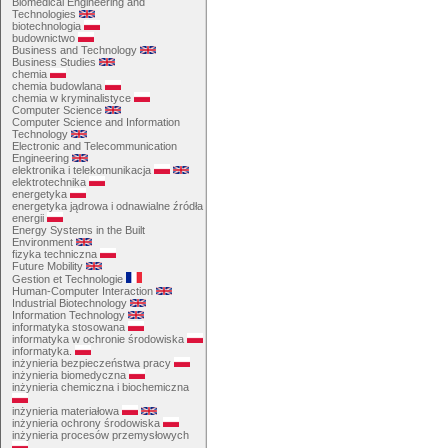
Biomedical Engineering and
Technologies
biotechnologia
budownictwo
Business and Technology
Business Studies
chemia
chemia budowlana
chemia w kryminalistyce
Computer Science
Computer Science and Information
Technology
Electronic and Telecommunication
Engineering
elektronika i telekomunikacja
elektrotechnika
energetyka
energetyka jądrowa i odnawialne źródła
energii
Energy Systems in the Built
Environment
fizyka techniczna
Future Mobility
Gestion et Technologie
Human-Computer Interaction
Industrial Biotechnology
Information Technology
informatyka stosowana
informatyka w ochronie środowiska
informatyka.
inżynieria bezpieczeństwa pracy
inżynieria biomedyczna
inżynieria chemiczna i biochemiczna
inżynieria materiałowa
inżynieria ochrony środowiska
inżynieria procesów przemysłowych