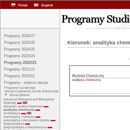
Polski
English
Programy 2026/27
Kierunek: analityka che
Programy 2025/26
Programy 2024/25
Programy 2023/24
Programy 2022/23
Programy 2021/22
Programy 2020/21
analityka chemiczna
Programy - starsze wersje
Programy kształcenia
interdyscyplinarnej Szkoły Doktorskiej
Strona główna
Advanced Biobased and Bioinspired
Materials
aktuariat i analiza finansowa
analityka chemiczna
architektura
automatyka i robotyka
automatyka i sterowanie robotów
biogospodarka
biogospodarka zrównoważona