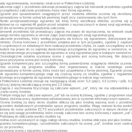
ady egzaminowania, oceniania i skali ocen w Politechnice Łódzkiej:
Zaliczenia zajęć z przedmiotu dokonuje prowadzący zajęcia lub kierownik przedmiotu zgodni
zczególności zaliczenie przedmiotu może mieć formę egzaminu.
Egzamin jest sprawdzianem osiągniętych przez studenta efektów uczenia się określo
eprowadzony w formie ustnej lub pisemnej, bądź przy zastosowaniu obu tych form.
Wyniki przeprowadzonego egzaminu lub innej formy weryfikacji efektów uczenia się
dentowi na co najmniej 48 godzin przed ostatnim z wyznaczonych w danej sesji egzaminacyjn
 10 dni od terminu przeprowadzenia zaliczenia.
Kierownik przedmiotu lub prowadzący zajęcia ma prawo do wyznaczenia, na wniosek studen
owego terminu egzaminu w okresie zajęć poprzedzającym sesję egzaminacyjną.
Zaliczenie przedmiotu, który według programu nie kończy się egzaminem, dokonywane jes
edmiotu. Ocena końcowa z przedmiotu ustalana jest w tym przypadku, zgodnie z zapisami
n cząstkowych ze składowych form realizacji przedmiotu chyba, że zapis szczegółowy w kar
Student ma prawo do co najmniej dwukrotnego przystąpienia do egzaminu w semestrze, w 
mniej dwukrotnego przystąpienia do egzaminu w sesji egzaminacyjnej w kolejnym semestrze.
Chronologicznie ostatnia uzyskana ocena z egzaminu jest oceną końcową. Nie dotycz
rwsza pozytywna ocena jest oceną końcową.
Egzamin kompetencyjny jest szczególną formą potwierdzenia osiągnięcia efektów uczen
któw uczenia się programu studiów. Jest organizowany w trakcie ostatniego seme
eprowadzany w formie ustnej, która może być uzupełniona o formę pisemną. Egzamin prze
ik egzaminu kompetencyjnego staje się częścią oceny ze studiów, zgodnie z regulamin
krotnego przystąpienia do egzaminu kompetencyjnego w trakcie tego semestru.
 Politechnice Łódzkiej stosuje się następującą skalę ocen: 5,0 (pięć); 4,5 (cztery i pół); 4,0 (
iższą i jedyną niezaliczającą oceną jest 2,0 (dwa).
 Zajęcia z wychowania fizycznego są zaliczane wpisem „zal”, który nie ma odpowiednika w 
iczaniu oceny średniej.
 Praktyki mogą być zaliczane wpisem „zal” lub na ocenę liczbową, zgodnie z programem stud
 Status złożenia pracy dyplomowej odnotowywany jest w systemie informatycznym wpisem „z
 Ocenę średnią za dany okres studiów oblicza się jako średnią ważoną ocen z przedmi
ączeniem dodatkowych przedmiotów spoza programu studiów. Wagę stanowi liczba punk
iesiona do sumy punktów ECTS wszystkich przedmiotów zaliczonych w danym okresie stu
rze się pod uwagę przedmiotów, które zostały zaliczone bez oceny końcowej z wpisem „zal
 Podstawą do obliczania wyniku studiów są:
średnia ocen uzyskanych w ciągu całego okresu studiów, średnia obliczana jest jako średni
gzaminu kompetencyjnego, i przedmiotów zaliczanych na ocenę „zal”; średnia ocen zaokrąg
jsc po przecinku;
pozytywna ocena z egzaminu kompetencyjnego;