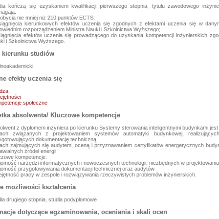
dia kończą się uzyskaniem kwalifikacji pierwszego stopnia, tytułu zawodowego inżyn
agają:
dobycia nie mniej niż 210 punktów ECTS;
siągnięcia kierunkowych efektów uczenia się zgodnych z efektami uczenia się w dany
owiednim rozporządzeniem Ministra Nauki i Szkolnictwa Wyższego;
siągnięcia efektów uczenia się prowadzącego do uzyskania kompetencji inżynierskich zg
ki i Szkolnictwa Wyższego.
l kierunku studiów
lnoakademicki
e efekty uczenia się
dza
ejętności
petencje społeczne
tka absolwenta/ Kluczowe kompetencje
olwent z dyplomem inżyniera po kierunku Systemy sterowania inteligentnymi budynkami jest
mach związanych z projektowaniem systemów automatyki budynkowej, realizujących
ygotowujących dokumentację techniczną
mach zajmujących się audytem, oceną i przyznawaniem certyfikatów energetycznych budyn
awialnych źródeł energii.
czowe kompetencje:
jomość narzędzi informatycznych i nowoczesnych technologii, niezbędnych w projektowani
jomość przygotowywania dokumentacji technicznej oraz audytów
e możliwości kształcenia
dia drugiego stopnia, studia podyplomowe
macje dotyczące egzaminowania, oceniania i skali ocen