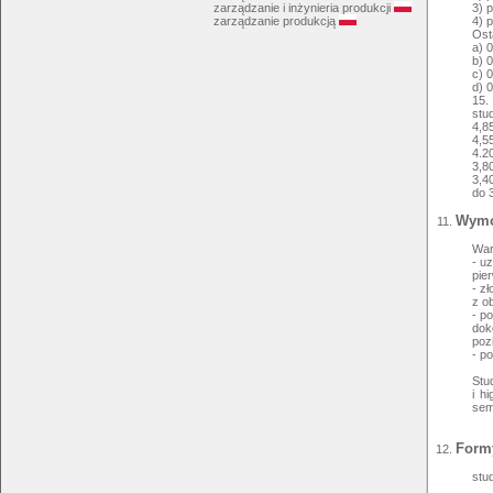
3) 
zarządzanie i inżynieria produkcji
4) 
zarządzanie produkcją
Ost
a) 
b) 
c) 
d) 
15.
stu
4,85
4,5
4.2
3,8
3,4
do 
Wymog
War
- u
pie
- z
z o
- p
dok
poz
- p
Stu
i h
sem
Form
stu