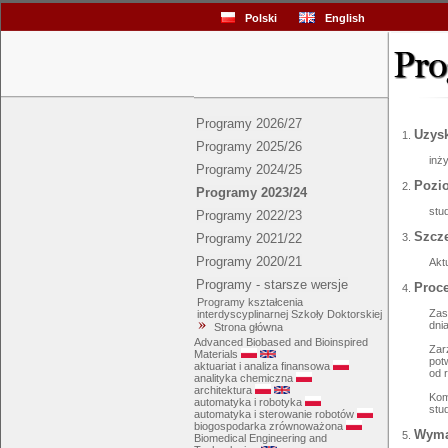
Polski
English
Programy 2026/27
Uzysk
Programy 2025/26
inży
Programy 2024/25
Pozi
Programy 2023/24
stu
Programy 2022/23
Szcze
Programy 2021/22
Programy 2020/21
Akt
Programy - starsze wersje
Proce
Programy kształcenia
Zas
interdyscyplinarnej Szkoły Doktorskiej
dni
Strona główna
Advanced Biobased and Bioinspired
Zar
Materials
pot
aktuariat i analiza finansowa
od 
analityka chemiczna
architektura
Kom
automatyka i robotyka
stu
automatyka i sterowanie robotów
biogospodarka zrównoważona
Wymag
Biomedical Engineering and