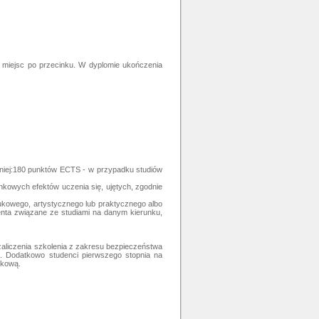
h miejsc po przecinku. W dyplomie ukończenia
mniej:180 punktów ECTS - w przypadku studiów
unkowych efektów uczenia się, ujętych, zgodnie
kowego, artystycznego lub praktycznego albo
enta związane ze studiami na danym kierunku,
zaliczenia szkolenia z zakresu bezpieczeństwa
go. Dodatkowo studenci pierwszego stopnia na
ukową.