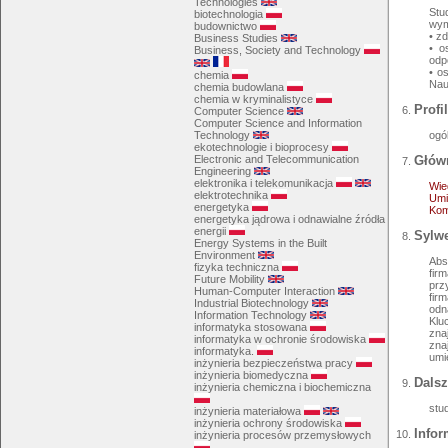
Technologies
Stu
biotechnologia
wym
budownictwo
• z
Business Studies
• o
Business, Society and Technology
odp
• o
chemia
Nau
chemia budowlana
chemia w kryminalistyce
Profi
Computer Science
Computer Science and Information
ogó
Technology
ekotechnologie i bioprocesy
Główn
Electronic and Telecommunication
Engineering
elektronika i telekomunikacja
Wie
elektrotechnika
Umi
energetyka
Kom
energetyka jądrowa i odnawialne źródła
energii
Sylwe
Energy Systems in the Built
Environment
Abs
fizyka techniczna
fir
Future Mobility
prz
Human-Computer Interaction
fir
Industrial Biotechnology
odn
Information Technology
Klu
informatyka stosowana
zna
informatyka w ochronie środowiska
zna
informatyka.
inżynieria bezpieczeństwa pracy
inżynieria biomedyczna
Dalsz
inżynieria chemiczna i biochemiczna
stu
inżynieria materiałowa
inżynieria ochrony środowiska
Infor
inżynieria procesów przemysłowych