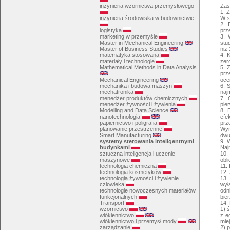
Zas
inżynieria wzornictwa przemysłowego
1. 
W s
inżynieria środowiska w budownictwie
2. 
prz
logistyka
3. 
marketing w przemyśle
stu
Master in Mechanical Engineering
niż
Master of Business Studies
4. 
matematyka stosowana
zer
materiały i technologie
5. 
Mathematical Methods in Data Analysis
prz
oce
Mechanical Engineering
6. 
mechanika i budowa maszyn
naj
mechatronika
7. 
menedżer produktów chemicznych
pie
menedżer żywności i żywienia
8. 
Modelling and Data Science
efe
nanotechnologia
prz
papiernictwo i poligrafia
Wyn
planowanie przestrzenne
dwu
Smart Manufacturing
9. W
systemy sterowania inteligentnymi
Najn
budynkami
10.
sztuczna inteligencja i uczenie
obl
maszynowe
11.
technologia chemiczna
12.
technologia kosmetyków
13.
technologia żywności i żywienie
wył
człowieka
odn
technologie nowoczesnych materiałów
bie
funkcjonalnych
14.
Transport
1) 
wzornictwo
z e
włókiennictwo
mie
włókiennictwo i przemysł mody
2) 
zarządzanie