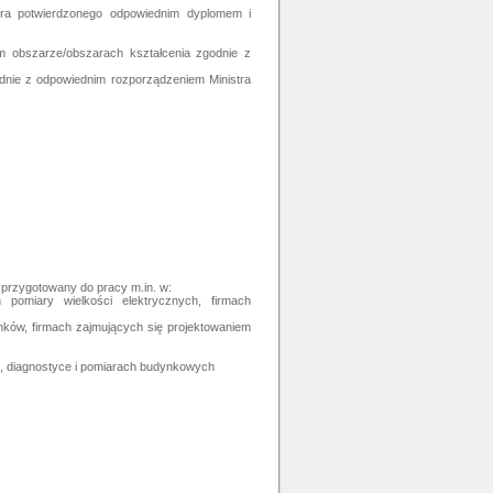
iera potwierdzonego odpowiednim dyplomem i
m obszarze/obszarach kształcenia zgodnie z
odnie z odpowiednim rozporządzeniem Ministra
 przygotowany do pracy m.in. w:
 pomiary wielkości elektrycznych, firmach
ków, firmach zajmujących się projektowaniem
u, diagnostyce i pomiarach budynkowych