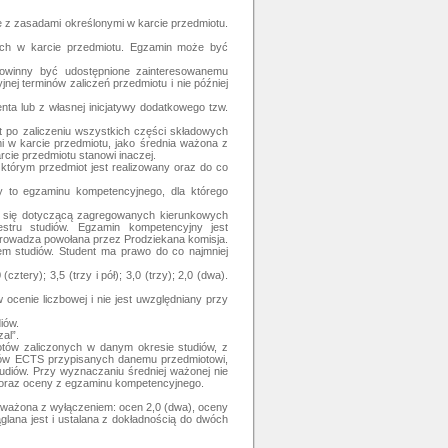
e z zasadami określonymi w karcie przedmiotu.
nych w karcie przedmiotu. Egzamin może być
 powinny być udostępnione zainteresowanemu
ej terminów zaliczeń przedmiotu i nie później
ta lub z własnej inicjatywy dodatkowego tzw.
t po zaliczeniu wszystkich części składowych
 w karcie przedmiotu, jako średnia ważona z
cie przedmiotu stanowi inaczej.
którym przedmiot jest realizowany oraz do co
y to egzaminu kompetencyjnego, dla którego
ia się dotyczącą zagregowanych kierunkowych
stru studiów. Egzamin kompetencyjny jest
prowadza powołana przez Prodziekana komisja.
em studiów. Student ma prawo do co najmniej
cztery); 3,5 (trzy i pół); 3,0 (trzy); 2,0 (dwa).
ocenie liczbowej i nie jest uwzględniany przy
iów.
al”.
otów zaliczonych w danym okresie studiów, z
tów ECTS przypisanych danemu przedmiotowi,
diów. Przy wyznaczaniu średniej ważonej nie
” oraz oceny z egzaminu kompetencyjnego.
a ważona z wyłączeniem: ocen 2,0 (dwa), oceny
lana jest i ustalana z dokładnością do dwóch