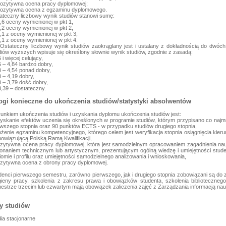
pozytywna ocena pracy dyplomowej;
pozytywna ocena z egzaminu dyplomowego.
ateczny liczbowy wynik studiów stanowi sumę:
0,6 oceny wymienionej w pkt 1,
0,2 oceny wymienionej w pkt 2,
0,1 z oceny wymienionej w pkt 3,
0,1 z oceny wymienionej w pkt 4.
 Ostateczny liczbowy wynik studiów zaokrąglany jest i ustalany z dokładnością do dwóc
diów wyższych wpisuje się określony słownie wynik studiów, zgodnie z zasadą:
 i więcej celujący,
5 – 4,84 bardzo dobry,
0 – 4,54 ponad dobry,
0 – 4,19 dobry,
0 – 3,79 dość dobry,
3,39 – dostateczny.
i konieczne do ukończenia studiów/statystyki absolwentów
unkiem ukończenia studiów i uzyskania dyplomu ukończenia studiów jest:
zyskanie efektów uczenia się określonych w programie studiów, którym przypisano co naj
rwszego stopnia oraz 90 punktów ECTS - w przypadku studiów drugiego stopnia,
łożenie egzaminu kompetencyjnego, którego celem jest weryfikacja stopnia osiągnięcia kier
bowiązującą Polską Ramą Kwalifikacji,
ozytywna ocena pracy dyplomowej, która jest samodzielnym opracowaniem zagadnienia nau
onaniem technicznym lub artystycznym, prezentującym ogólną wiedzę i umiejętności stud
iomie i profilu oraz umiejętności samodzielnego analizowania i wnioskowania,
ozytywna ocena z obrony pracy dyplomowej.
denci pierwszego semestru, zarówno pierwszego, jak i drugiego stopnia zobowiązani są do 
igieny pracy, szkolenia z zakresu prawa i obowiązków studenta, szkolenia biblioteczne
estrze trzecim lub czwartym mają obowiązek zaliczenia zajęć z Zarządzania informacją na
y studiów
dia stacjonarne