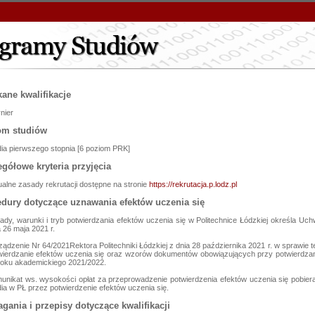
ane kwalifikacje
nier
om studiów
dia pierwszego stopnia [6 poziom PRK]
gółowe kryteria przyjęcia
ualne zasady rekrutacji dostępne na stronie
https://rekrutacja.p.lodz.pl
dury dotyczące uznawania efektów uczenia się
ady, warunki i tryb potwierdzania efektów uczenia się w Politechnice Łódzkiej określa Uch
a 26 maja 2021 r.
ządzenie Nr 64/2021Rektora Politechniki Łódzkiej z dnia 28 października 2021 r. w sprawie
wierdzanie efektów uczenia się oraz wzorów dokumentów obowiązujących przy potwierdzaniu
roku akademickiego 2021/2022.
unikat ws. wysokości opłat za przeprowadzenie potwierdzenia efektów uczenia się pobiera
dia w PŁ przez potwierdzenie efektów uczenia się.
ania i przepisy dotyczące kwalifikacji