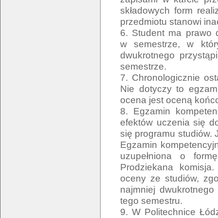
składowych form reali
przedmiotu stanowi ina
6. Student ma prawo 
w semestrze, w któr
dwukrotnego przystąp
semestrze.
7. Chronologicznie os
Nie dotyczy to egzam
ocena jest oceną końc
8. Egzamin kompetenc
efektów uczenia się 
się programu studiów. 
Egzamin kompetencyjny
uzupełniona o form
Prodziekana komisja
oceny ze studiów, zg
najmniej dwukrotnego
tego semestru.
9. W Politechnice Łódz