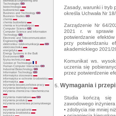
Biomedical Engineering and
Technologies
Zasady, warunki i tryb 
biotechnologia
budownictwo
określa Uchwała Nr 18/
Business and Technology
Business Studies
chemia
chemia budowlana
Zarządzenie Nr 64/202
chemia w kryminalistyce
Computer Science
2021 r. w sprawie
Computer Science and Information
Technology
potwierdzanie efektó
Electronic and Telecommunication
Engineering
przy potwierdzaniu e
elektronika i telekomunikacja
elektrotechnika
akademickiego 2021/2
energetyka
Energy Systems in the Built
Environment
Komunikat ws. wysoko
fizyka techniczna
Gestion et Technologie
uczenia się pobierany
Human-Computer Interaction
Industrial Biotechnology
przez potwierdzenie ef
Information Technology
informatyka stosowana
informatyka w ochronie środowiska
informatyka.
Wymagania i przepis
inżynieria bezpieczeństwa pracy
inżynieria biomedyczna
inżynieria chemiczna i biochemiczna
Studia kończą się u
inżynieria materiałowa
inżynieria produkcji
zawodowego inżyniera
inżynieria wzornictwa przemysłowego
• zdobycia nie mniej n
inżynieria zarządzania
inżynieria środowiska
• osiągnięcia kierunko
logistyka