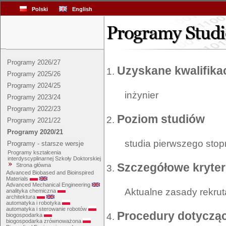
Polski
English
Programy 2026/27
Uzyskane kwalifika
Programy 2025/26
Programy 2024/25
inżynier
Programy 2023/24
Programy 2022/23
Poziom studiów
Programy 2021/22
Programy 2020/21
studia pierwszego stop
Programy - starsze wersje
Programy kształcenia
interdyscyplinarnej Szkoły Doktorskiej
Szczegółowe kryteri
Strona główna
Advanced Biobased and Bioinspired
Materials
Advanced Mechanical Engineering
Aktualne zasady rekrut
analityka chemiczna
architektura
automatyka i robotyka
automatyka i sterowanie robotów
Procedury dotycząc
biogospodarka
biogospodarka zrównoważona