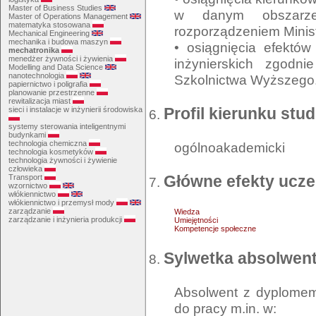
Master of Business Studies
w danym obszarze/
Master of Operations Management
matematyka stosowana
rozporządzeniem Minis
Mechanical Engineering
mechanika i budowa maszyn
• osiągnięcia efektó
mechatronika
menedżer żywności i żywienia
inżynierskich zgodn
Modelling and Data Science
nanotechnologia
Szkolnictwa Wyższego
papiernictwo i poligrafia
planowanie przestrzenne
rewitalizacja miast
Profil kierunku stu
sieci i instalacje w inżynierii środowiska
systemy sterowania inteligentnymi
budynkami
technologia chemiczna
ogólnoakademicki
technologia kosmetyków
technologia żywności i żywienie
człowieka
Główne efekty ucze
Transport
wzornictwo
włókiennictwo
włókiennictwo i przemysł mody
zarządzanie
Wiedza
zarządzanie i inżynieria produkcji
Umiejętności
Kompetencje społeczne
Sylwetka absolwen
Absolwent z dyplomem 
do pracy m.in. w: