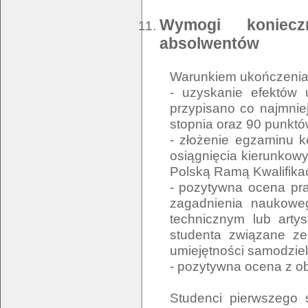
Wymogi koniecz
absolwentów
Warunkiem ukończenia 
- uzyskanie efektów 
przypisano co najmni
stopnia oraz 90 punktó
- złożenie egzaminu k
osiągnięcia kierunkowy
Polską Ramą Kwalifikac
- pozytywna ocena pr
zagadnienia naukowe
technicznym lub arty
studenta związane ze
umiejętności samodzie
- pozytywna ocena z o
Studenci pierwszego 