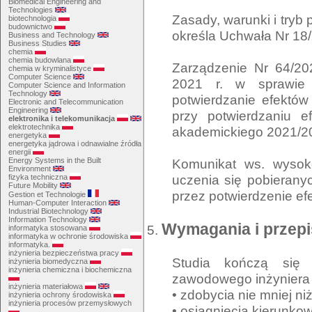
Biomedical Engineering and
Technologies
Zasady, warunki i tryb 
biotechnologia
budownictwo
określa Uchwała Nr 18/
Business and Technology
Business Studies
chemia
chemia budowlana
Zarządzenie Nr 64/202
chemia w kryminalistyce
Computer Science
2021 r. w sprawie
Computer Science and Information
Technology
potwierdzanie efektó
Electronic and Telecommunication
Engineering
przy potwierdzaniu e
elektronika i telekomunikacja
elektrotechnika
akademickiego 2021/2
energetyka
energetyka jądrowa i odnawialne źródła
energii
Komunikat ws. wysoko
Energy Systems in the Built
Environment
uczenia się pobierany
fizyka techniczna
Future Mobility
przez potwierdzenie ef
Gestion et Technologie
Human-Computer Interaction
Industrial Biotechnology
Information Technology
Wymagania i przepis
informatyka stosowana
informatyka w ochronie środowiska
informatyka.
inżynieria bezpieczeństwa pracy
Studia kończą się u
inżynieria biomedyczna
inżynieria chemiczna i biochemiczna
zawodowego inżyniera
inżynieria materiałowa
• zdobycia nie mniej n
inżynieria ochrony środowiska
inżynieria procesów przemysłowych
• osiągnięcia kierunko