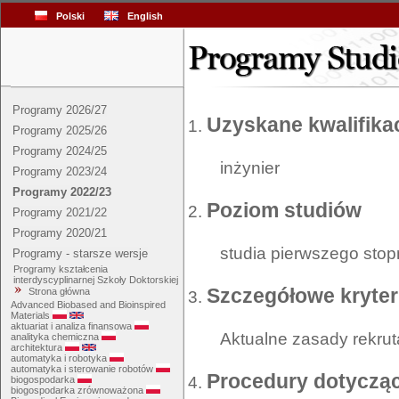
Polski
English
Programy 2026/27
Uzyskane kwalifika
Programy 2025/26
Programy 2024/25
inżynier
Programy 2023/24
Programy 2022/23
Poziom studiów
Programy 2021/22
Programy 2020/21
studia pierwszego stop
Programy - starsze wersje
Programy kształcenia
interdyscyplinarnej Szkoły Doktorskiej
Szczegółowe kryteri
Strona główna
Advanced Biobased and Bioinspired
Materials
aktuariat i analiza finansowa
Aktualne zasady rekrut
analityka chemiczna
architektura
automatyka i robotyka
automatyka i sterowanie robotów
Procedury dotycząc
biogospodarka
biogospodarka zrównoważona