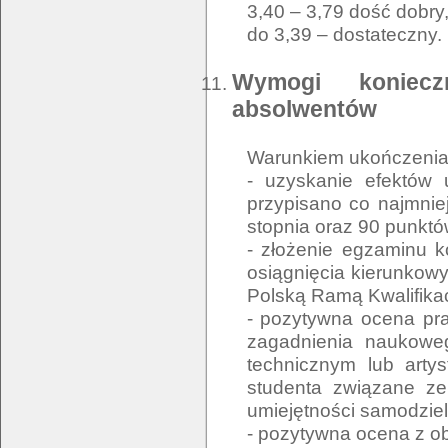
3,40 – 3,79 dość dobry
do 3,39 – dostateczny.
Wymogi koniecz
absolwentów
Warunkiem ukończenia 
- uzyskanie efektów 
przypisano co najmni
stopnia oraz 90 punktó
- złożenie egzaminu k
osiągnięcia kierunkowy
Polską Ramą Kwalifikac
- pozytywna ocena pr
zagadnienia naukowe
technicznym lub arty
studenta związane ze
umiejętności samodzie
- pozytywna ocena z o