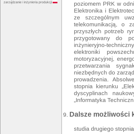
poziomem PRK w odnie
zarządzanie i inżynieria produkcji
Elektronika i Elektrot
ze szczególnym uwzg
telekomunikacją, o 
przyszłych potrzeb ry
przygotowany do po
inżynieryjno-technic
elektroniki powszech
motoryzacyjnej, energoe
przetwarzania sygna
niezbędnych do zarządz
prowadzenia. Absolw
stopnia kierunku „Ele
dyscyplinach naukowy
Dalsze możliwości 
studia drugiego stopni