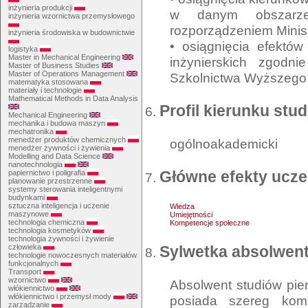
inżynieria produkcji
w danym obszarze/
inżynieria wzornictwa przemysłowego
rozporządzeniem Minis
inżynieria środowiska w budownictwie
• osiągnięcia efektó
logistyka
Master in Mechanical Engineering
inżynierskich zgodn
Master of Business Studies
Master of Operations Management
Szkolnictwa Wyższego
matematyka stosowana
materiały i technologie
Mathematical Methods in Data Analysis
Profil kierunku stu
Mechanical Engineering
mechanika i budowa maszyn
mechatronika
menedżer produktów chemicznych
ogólnoakademicki
menedżer żywności i żywienia
Modelling and Data Science
nanotechnologia
Główne efekty ucze
papiernictwo i poligrafia
planowanie przestrzenne
systemy sterowania inteligentnymi
budynkami
sztuczna inteligencja i uczenie
Wiedza
maszynowe
Umiejętności
technologia chemiczna
Kompetencje społeczne
technologia kosmetyków
technologia żywności i żywienie
Sylwetka absolwen
człowieka
technologie nowoczesnych materiałów
funkcjonalnych
Transport
wzornictwo
Absolwent studiów pier
włókiennictwo
włókiennictwo i przemysł mody
posiada szereg komp
zarządzanie