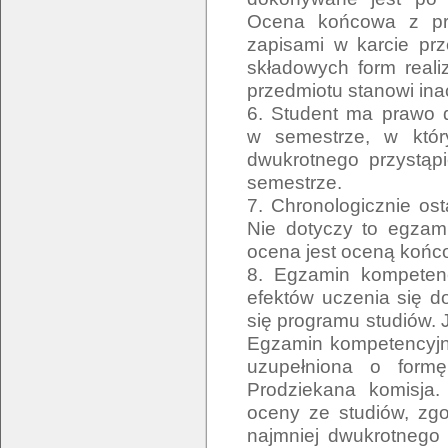
Ocena końcowa z prz
zapisami w karcie pr
składowych form reali
przedmiotu stanowi ina
6. Student ma prawo 
w semestrze, w któr
dwukrotnego przystąp
semestrze.
7. Chronologicznie os
Nie dotyczy to egzam
ocena jest oceną końc
8. Egzamin kompetenc
efektów uczenia się 
się programu studiów. 
Egzamin kompetencyjny
uzupełniona o form
Prodziekana komisja
oceny ze studiów, zg
najmniej dwukrotnego