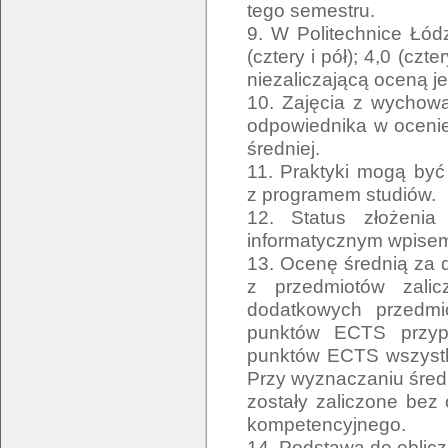
tego semestru.
9. W Politechnice Łódz
(cztery i pół); 4,0 (czte
niezaliczającą oceną je
10. Zajęcia z wychowa
odpowiednika w ocenie 
średniej.
11. Praktyki mogą być
z programem studiów.
12. Status złożeni
informatycznym wpisem 
13. Ocenę średnią za 
z przedmiotów zali
dodatkowych przedmi
punktów ECTS przyp
punktów ECTS wszystk
Przy wyznaczaniu średn
zostały zaliczone bez
kompetencyjnego.
14. Podstawą do oblicz